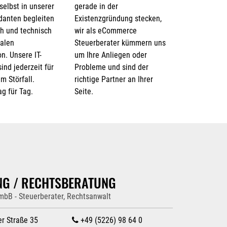
 selbst in unserer
gerade in der
danten begleiten
Existenzgründung stecken,
ch und technisch
wir als eCommerce
talen
Steuerberater kümmern uns
n. Unsere IT-
um Ihre Anliegen oder
sind jederzeit für
Probleme und sind der
m Störfall.
richtige Partner an Ihrer
ag für Tag.
Seite.
NG / RECHTSBERATUNG
 mbB - Steuerberater, Rechtsanwalt
er Straße 35
+49 (5226) 98 64 0