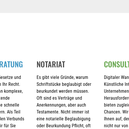
RATUNG
NOTARIAT
CONSULT
Gesetze und
Es gibt viele Gründe, warum
Digitaler Wa
Ihr Recht.
Schriftstücke beglaubigt oder
Künstliche In
nn komplexe,
beurkundet werden müssen.
Unternehmen
tende
Oft sind es Verträge und
Herausforde
ne schnelle
Anerkennungen, aber auch
bieten zuglei
rn. Als Teil
Testamente. Nicht immer ist
Chancen. Wir
alen Verbunds
eine notarielle Beglaubigung
Ihnen auf, de
r für Sie
oder Beurkundung Pflicht, oft
nicht nur von 