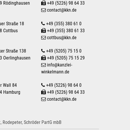
9 Rödinghausen
+49 (5226) 98 64 33
contact
@
kkn.de
uer Straße 18
+49 (355) 380 61 0
8 Cottbus
+49 (355) 380 61 33
cottbus
@
kkn.de
ker Straße 138
+49 (5205) 75 15 0
3 Oerlinghausen
+49 (5205) 75 15 29
info
@
kanzlei-
winkelmann.de
r Wall 84
+49 (5226) 98 64 0
4 Hamburg
+49 (5226) 98 64 33
contact
@
kkn.de
, Rodepeter, Schröder PartG mbB