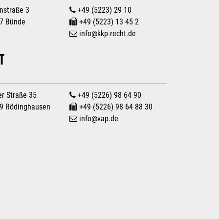
nstraße 3
+49 (5223) 29 10
7 Bünde
+49 (5223) 13 45 2
info
@
kkp-recht.de
T
er Straße 35
+49 (5226) 98 64 90
9 Rödinghausen
+49 (5226) 98 64 88 30
info
@
vap.de